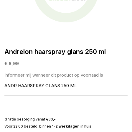
gallerij
Ga
naar
Andrelon haarspray glans 250 ml
het
begin
€ 6,99
van
Informeer mij wanneer dit product op voorraad is
de
afbeeldingen-
ANDR HAARSPRAY GLANS 250 ML
gallerij
Gratis
bezorging vanaf €30,-
Voor 22:00 besteld, binnen
1-2 werkdagen
in huis