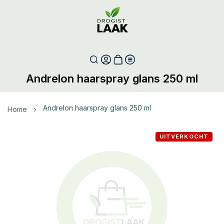
Andrelon haarspray glans 250 ml
andrelon haarspray glans 250 ml
Home
Ga
UITVERKOCHT
naar
het
einde
van
de
afbeeldingen-