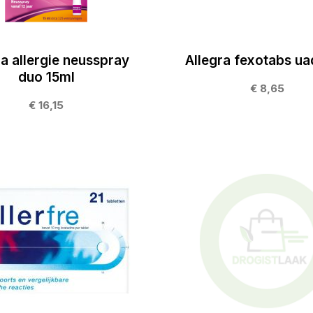
ra allergie neusspray
Allegra fexotabs ua
duo 15ml
€ 8,65
€ 16,15