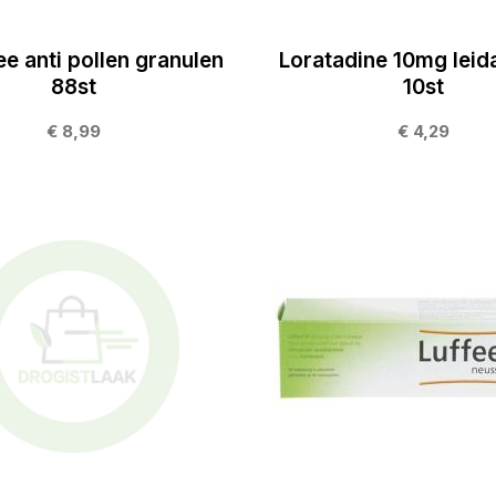
e anti pollen granulen
Loratadine 10mg lei
88st
10st
€ 8,99
€ 4,29