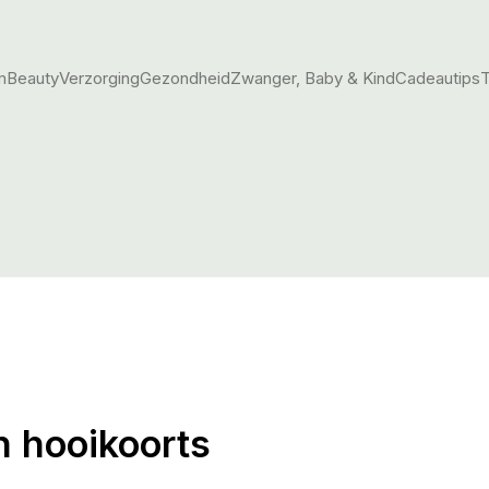
m
Beauty
Verzorging
Gezondheid
Zwanger, Baby & Kind
Cadeautips
T
n hooikoorts