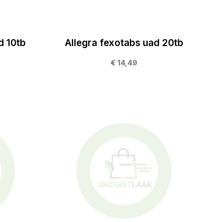
d 10tb
Allegra fexotabs uad 20tb
€ 14,49