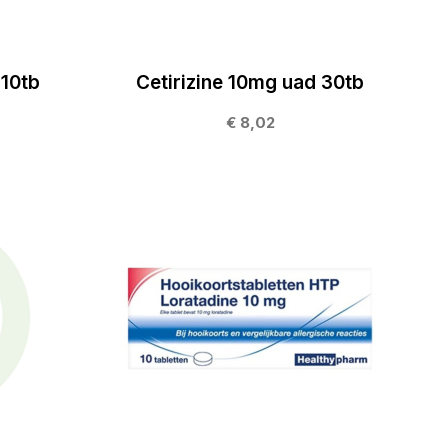
 10tb
Cetirizine 10mg uad 30tb
€ 8,02