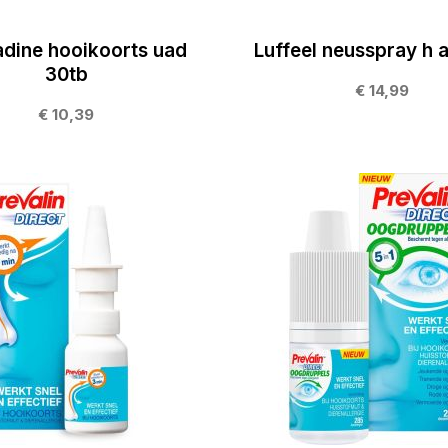
adine hooikoorts uad
Luffeel neusspray h 
30tb
€ 14,99
€ 10,39