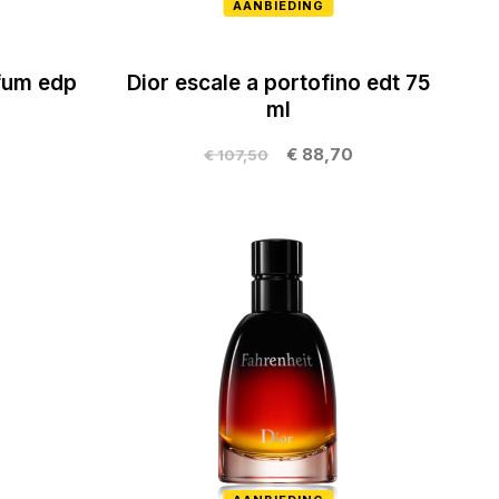
AANBIEDING
fum edp
Dior escale a portofino edt 75
ml
€ 88,70
€ 107,50