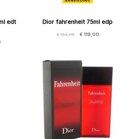
AANBIEDING
ml edt
Dior fahrenheit 75ml edp
€ 119,00
€ 154,99
5