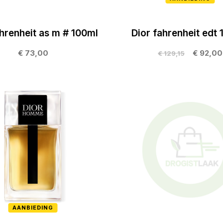
ahrenheit as m # 100ml
Dior fahrenheit edt 
€ 73,00
€ 92,00
€ 129,15
AANBIEDING