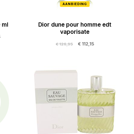
AANBIEDING
 ml
Dior dune pour homme edt
vaporisate
5
€ 112,15
€ 126,95