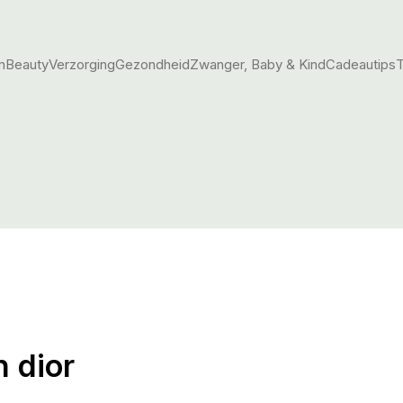
m
Beauty
Verzorging
Gezondheid
Zwanger, Baby & Kind
Cadeautips
T
 dior