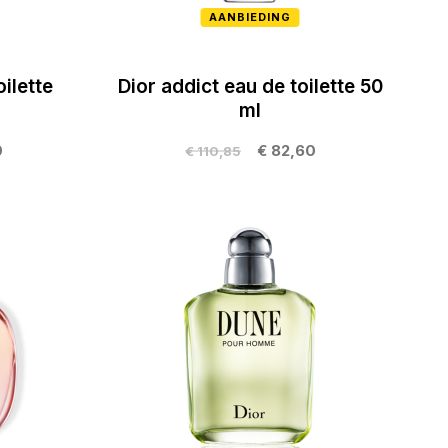
AANBIEDING
ilette
Dior addict eau de toilette 50
ml
0
€ 82,60
€ 110,85