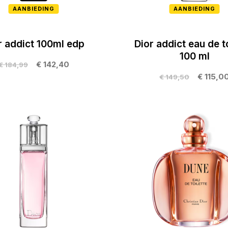
AANBIEDING
AANBIEDING
r addict 100ml edp
Dior addict eau de to
100 ml
€ 142,40
€ 184,99
€ 115,0
€ 149,50