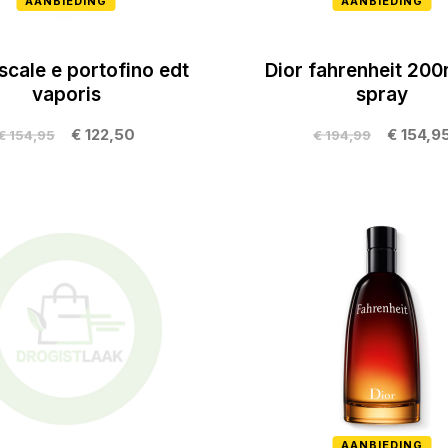
AANBIEDING
AANBIEDING
scale e portofino edt
Dior fahrenheit 200
vaporis
spray
€ 122,50
€ 154,9
€ 154,95
€ 194,99
AANBIEDING