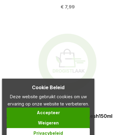
€ 7,99
Cookie Beleid
Deze website gebruikt cookies om uw
ervaring op onze website te verbeteren.
Accepteer
Axe deo bodyspray jungle fresh150ml
Weigeren
€ 7,99
Privacybeleid