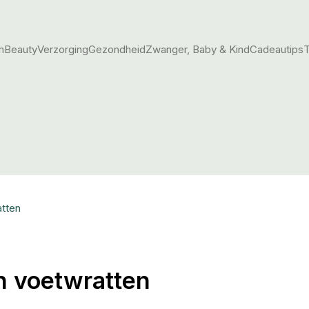
m
Beauty
Verzorging
Gezondheid
Zwanger, Baby & Kind
Cadeautips
T
tten
n voetwratten