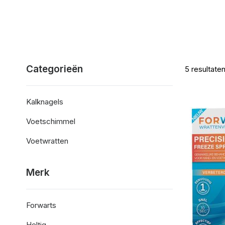
Categorieën
5
resultate
Kalknagels
Voetschimmel
Voetwratten
Merk
Forwarts
Heltiq