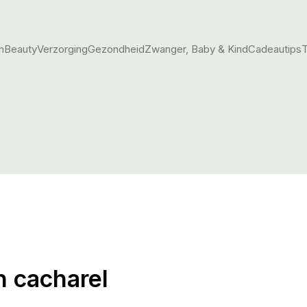
m
Beauty
Verzorging
Gezondheid
Zwanger, Baby & Kind
Cadeautips
T
n cacharel