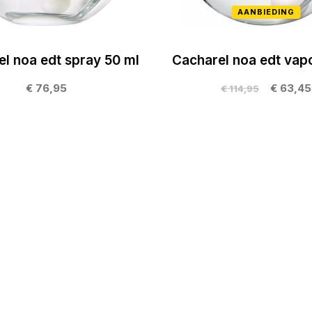
AANBIEDING
l noa edt spray 50 ml
Cacharel noa edt vap
€ 76,95
€ 63,45
€ 114,95