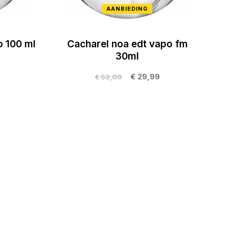
AANBIEDING
o 100 ml
Cacharel noa edt vapo fm
30ml
€ 29,99
€ 52,00