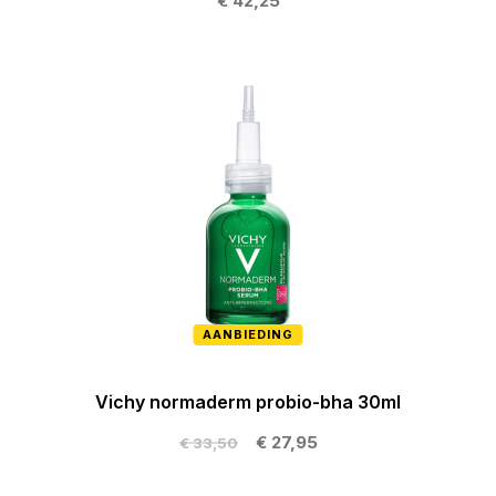
€ 42,25
AANBIEDING
Vichy normaderm probio-bha 30ml
€ 27,95
€ 33,50