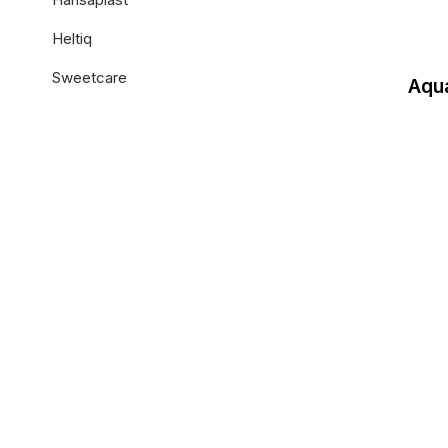
Heltiq
Sweetcare
Aqua