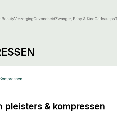
m
Beauty
Verzorging
Gezondheid
Zwanger, Baby & Kind
Cadeautips
T
RESSEN
& Kompressen
n pleisters & kompressen