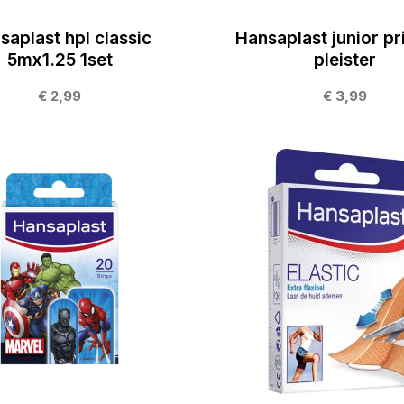
saplast hpl classic
Hansaplast junior pr
5mx1.25 1set
pleister
€ 2,99
€ 3,99