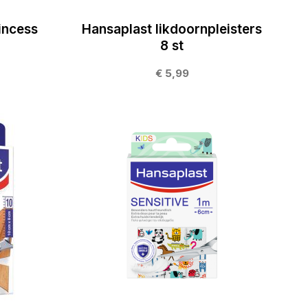
incess
Hansaplast likdoornpleisters
8 st
€ 5,99