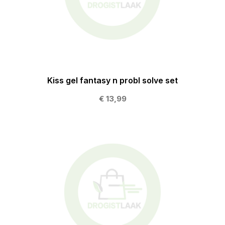
Kiss gel fantasy n probl solve set
€ 13,99