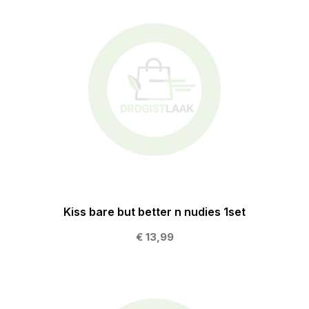
Kiss bare but better n nudies 1set
€ 13,99