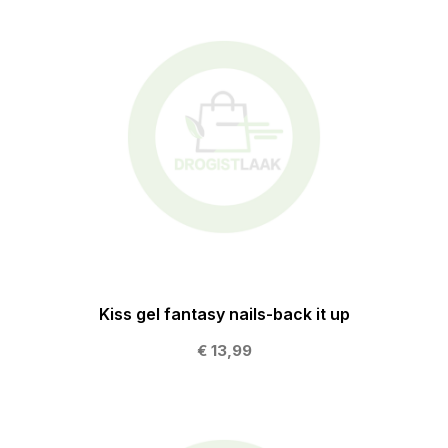
Kiss gel fantasy nails-back it up
€ 13,99