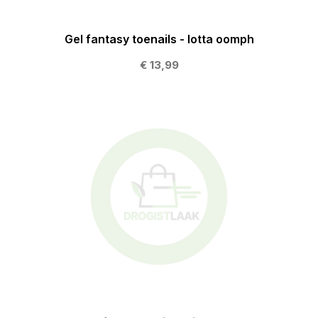
Gel fantasy toenails - lotta oomph
€ 13,99