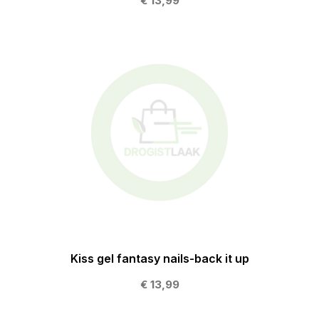
€ 13,99
Kiss gel fantasy nails-back it up
€ 13,99