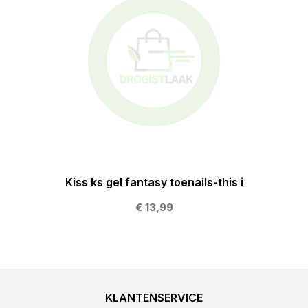
Kiss ks gel fantasy toenails-this i
€ 13,99
KLANTENSERVICE