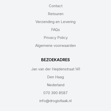
Contact
Retouren
Verzending en Levering
FAQs
Privacy Policy
Algemene voorwaarden
BEZOEKADRES
Jan van der Heijdenstraat 141
Den Haag
Nederland
070 390 8587
info@drogistlaak.nl