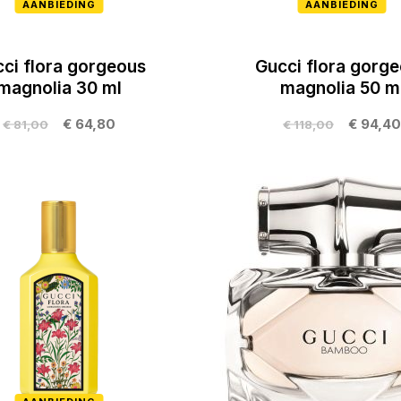
AANBIEDING
AANBIEDING
ci flora gorgeous
Gucci flora gorg
magnolia 30 ml
magnolia 50 m
€ 64,80
€ 94,40
€ 81,00
€ 118,00