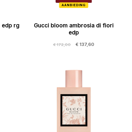
AANBIEDING
 edp rg
Gucci bloom ambrosia di fiori
edp
€ 137,60
€ 172,00