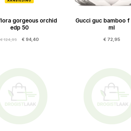
AANBIEDING
flora gorgeous orchid
Gucci guc bamboo f 
edp 50
ml
€ 94,40
€ 72,95
€ 124,95