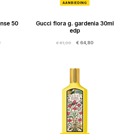
AANBIEDING
ense 50
Gucci flora g. gardenia 30ml
edp
0
€ 64,80
€ 81,00