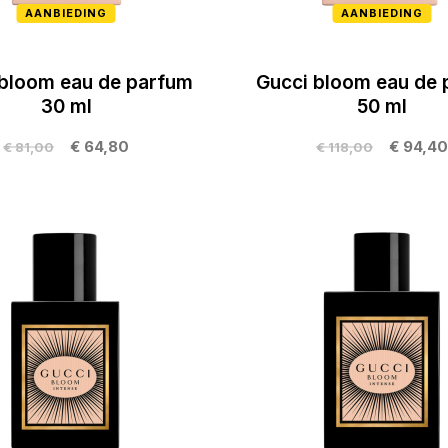
AANBIEDING
AANBIEDING
 bloom eau de parfum
Gucci bloom eau de 
30 ml
50 ml
€ 64,80
€ 94,40
€ 81,00
€ 118,00