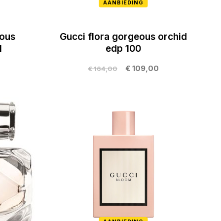
AANBIEDING
eous
Gucci flora gorgeous orchid
l
edp 100
€ 109,00
€ 164,00