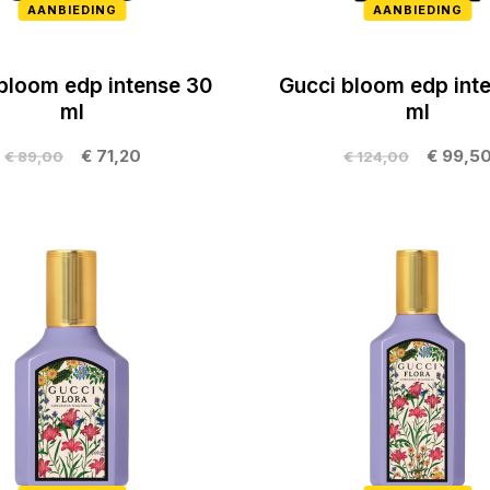
AANBIEDING
AANBIEDING
bloom edp intense 30
Gucci bloom edp int
ml
ml
€ 71,20
€ 99,5
€ 89,00
€ 124,00