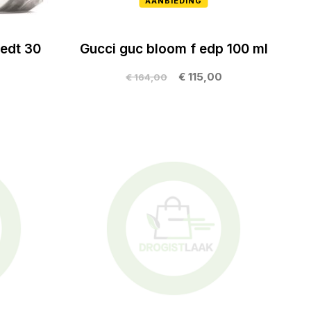
AANBIEDING
edt 30
Gucci guc bloom f edp 100 ml
€ 115,00
€ 164,00