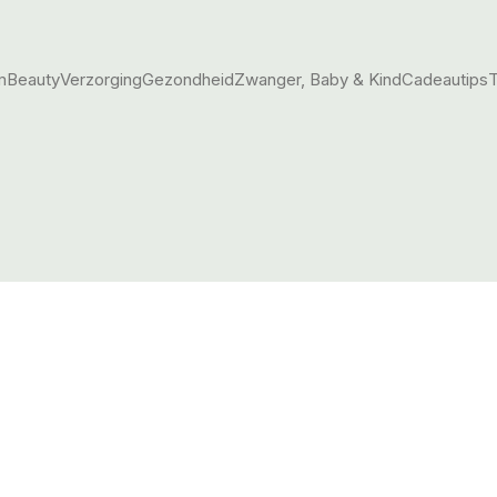
m
Beauty
Verzorging
Gezondheid
Zwanger, Baby & Kind
Cadeautips
T