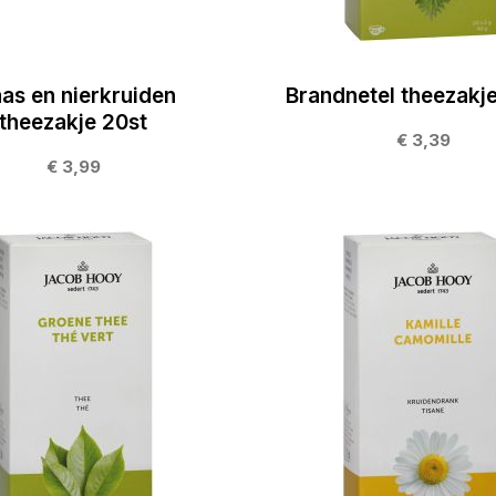
aas en nierkruiden
Brandnetel theezakj
theezakje 20st
€ 3,39
€ 3,99