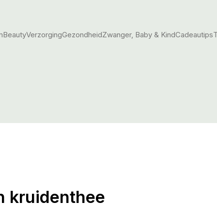
m
Beauty
Verzorging
Gezondheid
Zwanger, Baby & Kind
Cadeautips
T
n kruidenthee