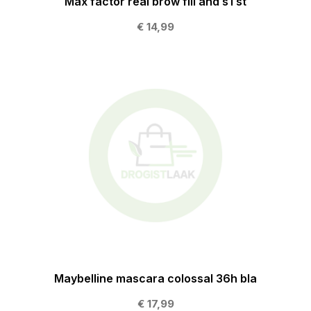
Max factor real brow fill and s1 st
€ 14,99
Maybelline mascara colossal 36h bla
€ 17,99