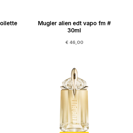
oilette
Mugler alien edt vapo fm #
30ml
0
€ 46,00