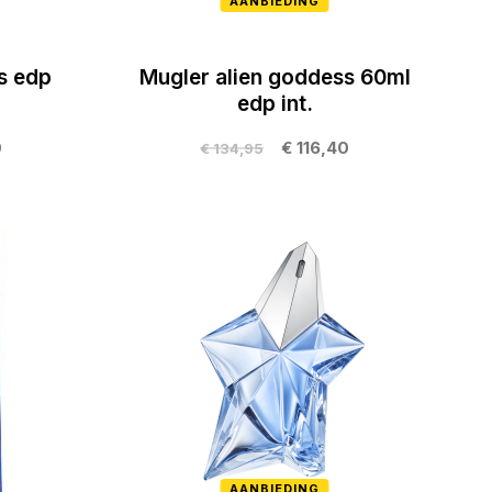
AANBIEDING
s edp
Mugler alien goddess 60ml
edp int.
0
€ 116,40
€ 134,95
AANBIEDING