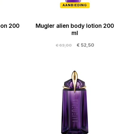
AANBIEDING
ion 200
Mugler alien body lotion 200
ml
€ 52,50
€ 63,00