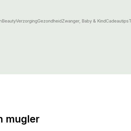
m
Beauty
Verzorging
Gezondheid
Zwanger, Baby & Kind
Cadeautips
T
n mugler