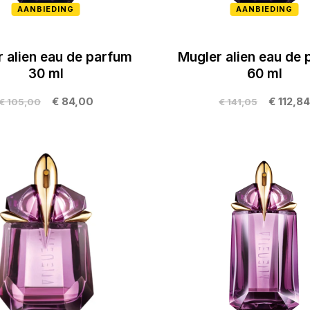
AANBIEDING
AANBIEDING
 alien eau de parfum
Mugler alien eau de
30 ml
60 ml
€ 84,00
€ 112,84
€ 105,00
€ 141,05