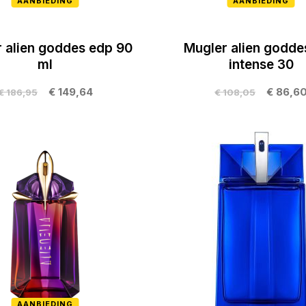
AANBIEDING
AANBIEDING
 alien goddes edp 90
Mugler alien godde
ml
intense 30
€ 149,64
€ 86,6
€ 186,95
€ 108,05
AANBIEDING