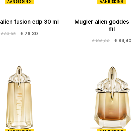
AANBIEDING
AANBIEDING
alien fusion edp 30 ml
Mugler alien goddes
ml
€ 76,30
€ 83,95
€ 84,4
€ 106,00