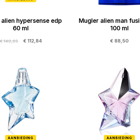
 alien hypersense edp
Mugler alien man fusi
60 ml
100 ml
€ 112,84
€ 88,50
€ 140,95
AANBIEDING
AANBIEDING