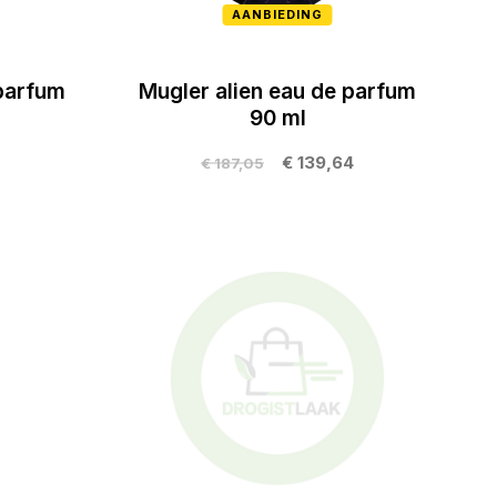
AANBIEDING
 parfum
Mugler alien eau de parfum
90 ml
€ 139,64
€ 187,05