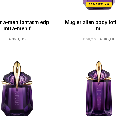
AANBIEDING
r a-men fantasm edp
Mugler alien body lot
mu a-men f
ml
€ 120,95
€ 48,00
€ 58,95