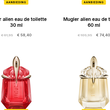
AANBIEDING
AANBIEDING
 alien eau de toilette
Mugler alien eau de t
30 ml
60 ml
€ 58,40
€ 74,4
€ 61,95
€ 105,95