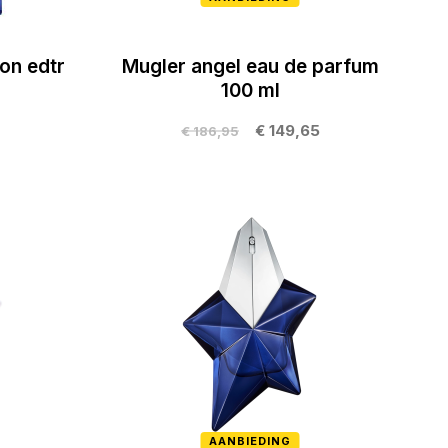
on edtr
Mugler angel eau de parfum
100 ml
€ 149,65
€ 186,95
AANBIEDING