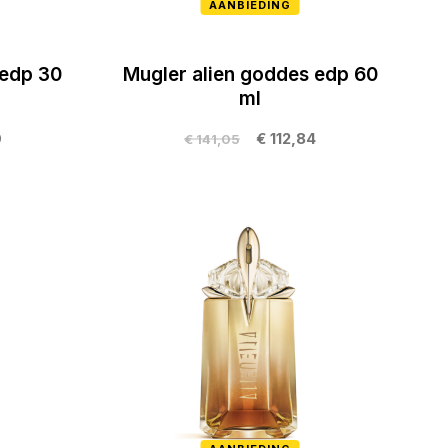
AANBIEDING
 edp 30
Mugler alien goddes edp 60
ml
0
€ 112,84
€ 141,05