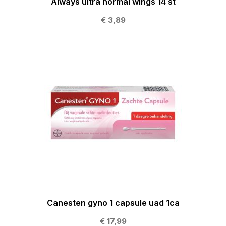
Always ultra normal wings 14 st
€ 3,89
Canesten gyno 1 capsule uad 1ca
€ 17,99