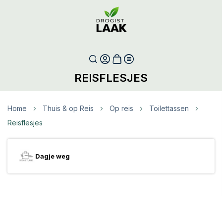
REISFLESJES
Home
Thuis & op Reis
Op reis
Toilettassen
Reisflesjes
Dagje weg