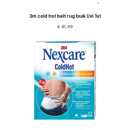
3m cold hot belt rug buik l/xl 1st
€ 41,49