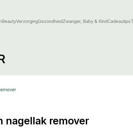
m
Beauty
Verzorging
Gezondheid
Zwanger, Baby & Kind
Cadeautips
T
R
 remover
n nagellak remover