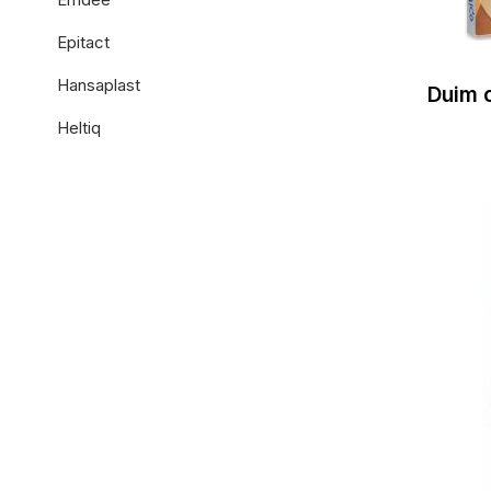
Epitact
Hansaplast
Duim o
Heltiq