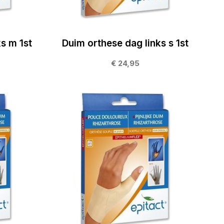
s m 1st
Duim orthese dag links s 1st
€ 24,95