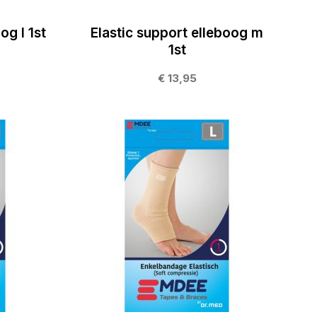
og l 1st
Elastic support elleboog m
1st
€ 13,95