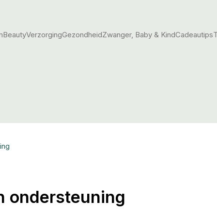
m
Beauty
Verzorging
Gezondheid
Zwanger, Baby & Kind
Cadeautips
T
ing
n ondersteuning