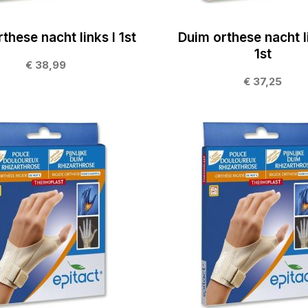
these nacht links l 1st
Duim orthese nacht 
1st
€ 38,99
€ 37,25