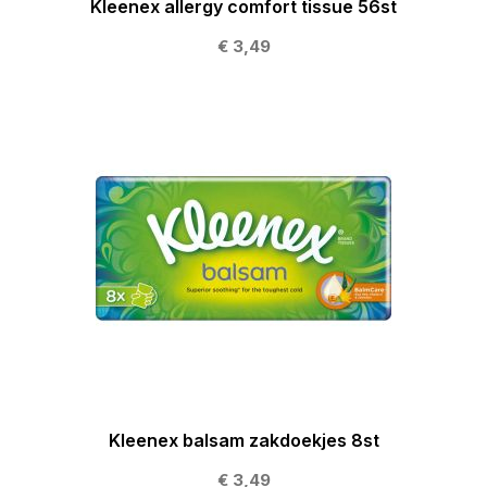
Kleenex allergy comfort tissue 56st
€ 3,49
Kleenex balsam zakdoekjes 8st
€ 3,49