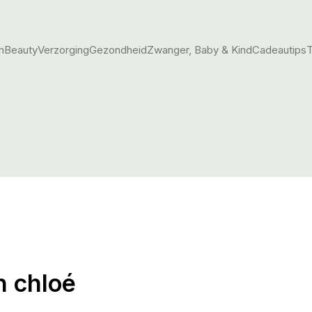
m
Beauty
Verzorging
Gezondheid
Zwanger, Baby & Kind
Cadeautips
T
n chloé