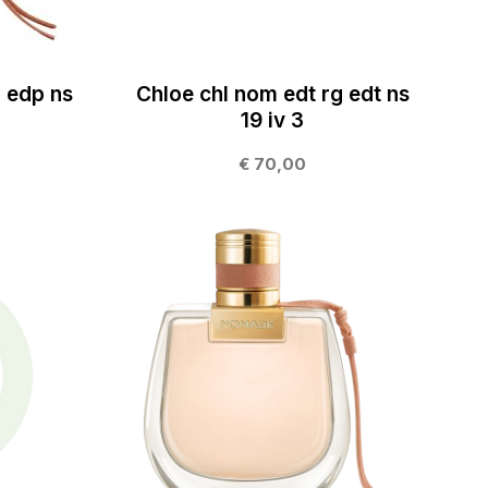
g edp ns
Chloe chl nom edt rg edt ns
19 iv 3
€ 70,00