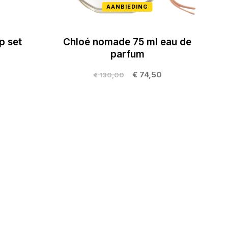
AANBIEDING
p set
Chloé nomade 75 ml eau de
parfum
€ 74,50
€ 130,00