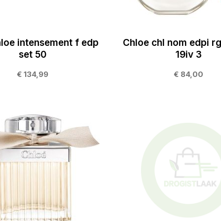
loe intensement f edp
Chloe chl nom edpi r
set 50
19iv 3
€ 134,99
€ 84,00