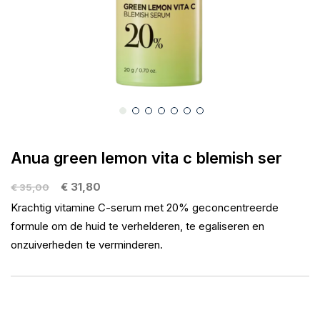
gallerij
Ga
naar
Anua green lemon vita c blemish ser
het
begin
€ 31,80
€ 35,00
van
Krachtig vitamine C-serum met 20% geconcentreerde
de
formule om de huid te verhelderen, te egaliseren en
afbeeldingen-
onzuiverheden te verminderen.
gallerij