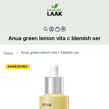
Anua green lemon vita c blemish ser
anua green lemon vita c blemish ser
Home
Ga
AANBIEDING
naar
het
einde
van
de
afbeeldingen-