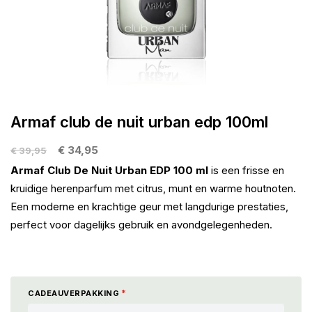
gallerij
Ga
naar
Armaf club de nuit urban edp 100ml
het
begin
€ 34,95
€ 39,95
van
Armaf Club De Nuit Urban EDP 100 ml
is een frisse en
de
kruidige herenparfum met citrus, munt en warme houtnoten.
afbeeldingen-
Een moderne en krachtige geur met langdurige prestaties,
gallerij
perfect voor dagelijks gebruik en avondgelegenheden.
CADEAUVERPAKKING