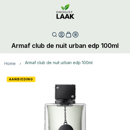
Armaf club de nuit urban edp 100ml
armaf club de nuit urban edp 100ml
Home
Ga
AANBIEDING
naar
het
einde
van
de
afbeeldingen-