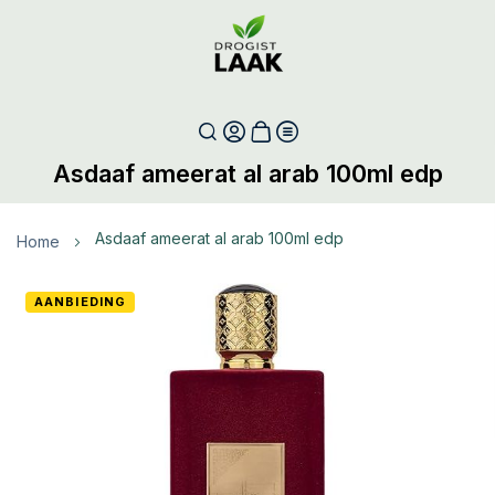
Asdaaf ameerat al arab 100ml edp
asdaaf ameerat al arab 100ml edp
Home
Ga
AANBIEDING
naar
het
einde
van
de
afbeeldingen-