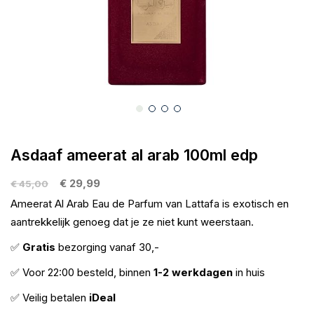
gallerij
Ga
naar
Asdaaf ameerat al arab 100ml edp
het
begin
€ 29,99
€ 45,00
van
Ameerat Al Arab Eau de Parfum van Lattafa is exotisch en
de
aantrekkelijk genoeg dat je ze niet kunt weerstaan.
afbeeldingen-
✅
Gratis
bezorging vanaf 30,-
gallerij
✅ Voor 22:00 besteld, binnen
1-2 werkdagen
in huis
✅ Veilig betalen
iDeal