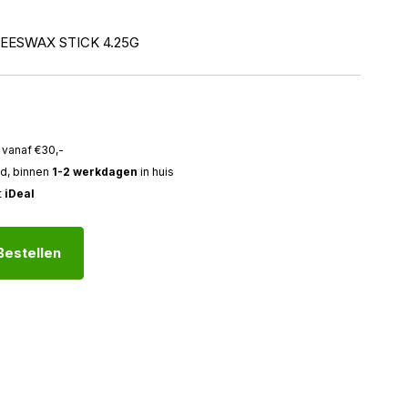
EESWAX STICK 4.25G
vanaf €30,-
ld, binnen
1-2 werkdagen
in huis
t
iDeal
Bestellen