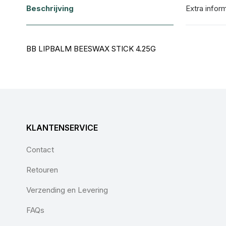
het
Beschrijving
Extra infor
begin
van
BB LIPBALM BEESWAX STICK 4.25G
de
afbeeldingen-
gallerij
KLANTENSERVICE
Contact
Retouren
Verzending en Levering
FAQs