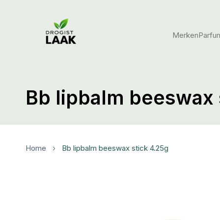
Merken
Parfu
Bb lipbalm beeswax 
Home
bb lipbalm beeswax stick 4.25g
Ga
naar