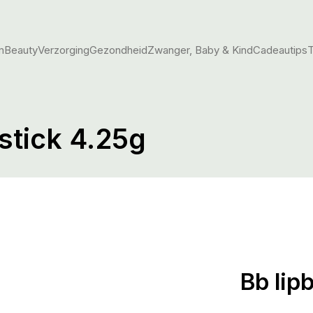
m
Beauty
Verzorging
Gezondheid
Zwanger, Baby & Kind
Cadeautips
T
stick 4.25g
Bb lip