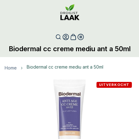
Biodermal cc creme mediu ant a 50ml
biodermal cc creme mediu ant a 50ml
Home
Ga
UITVERKOCHT
naar
het
einde
van
de
afbeeldingen-