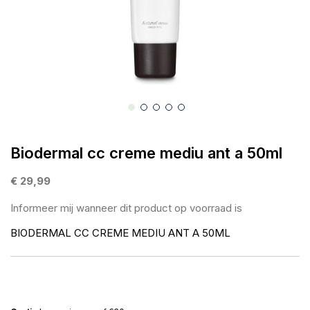
gallerij
Ga
naar
Biodermal cc creme mediu ant a 50ml
het
begin
€ 29,99
van
Informeer mij wanneer dit product op voorraad is
de
afbeeldingen-
BIODERMAL CC CREME MEDIU ANT A 50ML
gallerij