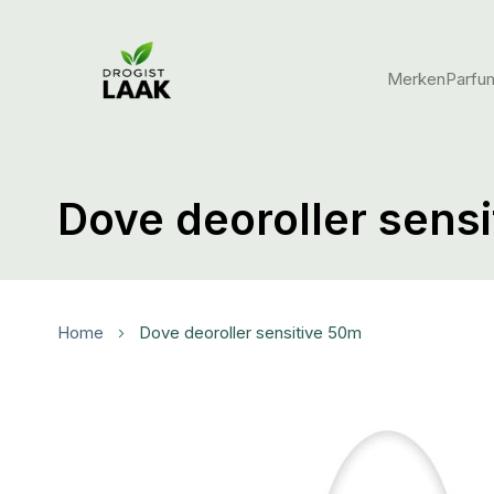
Merken
Parfu
Dove deoroller sens
Home
dove deoroller sensitive 50m
Ga
naar