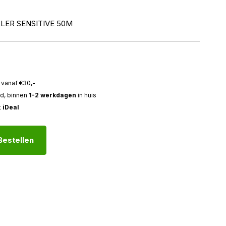
LER SENSITIVE 50M
vanaf €30,-
ld, binnen
1-2 werkdagen
in huis
t
iDeal
Bestellen