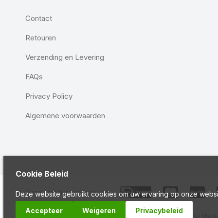
Contact
Retouren
Verzending en Levering
FAQs
Privacy Policy
Algemene voorwaarden
Cookie Beleid
Onze betaal mogelijkheden
Deze website gebruikt cookies om uw ervaring op onze websi
Accepteer
Weigeren
Privacybeleid
Copyright 2024 Drogist Laak
Ontwikkeld door
Best4u Media