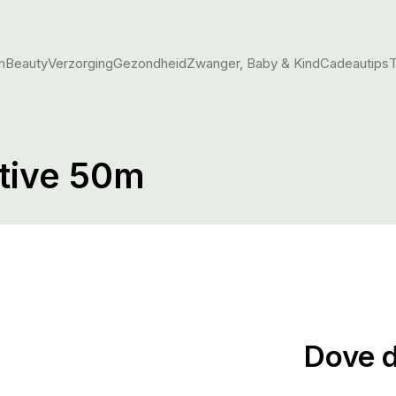
m
Beauty
Verzorging
Gezondheid
Zwanger, Baby & Kind
Cadeautips
T
itive 50m
Dove d