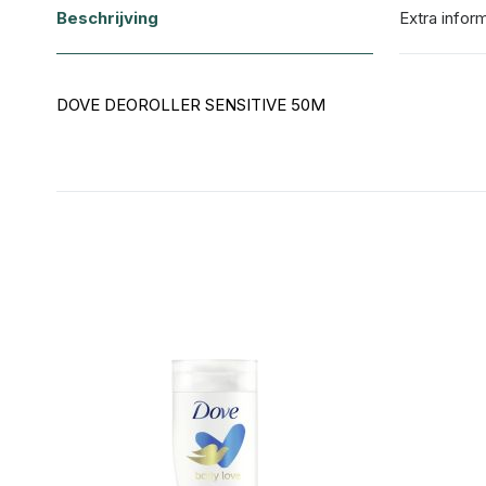
het
Beschrijving
Extra infor
begin
van
DOVE DEOROLLER SENSITIVE 50M
de
afbeeldingen-
gallerij