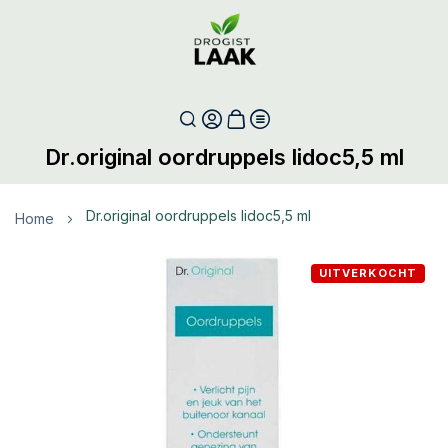
Dr.original oordruppels lidoc5,5 ml
dr.original oordruppels lidoc5,5 ml
Home
Ga
UITVERKOCHT
naar
het
einde
van
de
afbeeldingen-