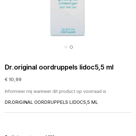
gallerij
Ga
naar
Dr.original oordruppels lidoc5,5 ml
het
begin
€ 10,99
van
Informeer mij wanneer dit product op voorraad is
de
afbeeldingen-
DR.ORIGINAL OORDRUPPELS LIDOC5,5 ML
gallerij