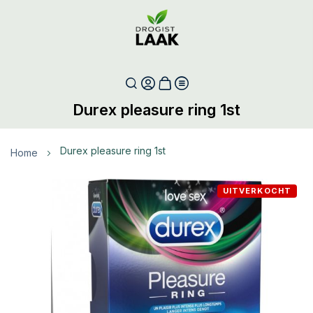
Durex pleasure ring 1st
durex pleasure ring 1st
Home
Ga
UITVERKOCHT
naar
het
einde
van
de
afbeeldingen-