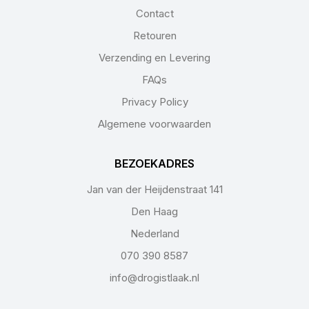
Contact
Retouren
Verzending en Levering
FAQs
Privacy Policy
Algemene voorwaarden
BEZOEKADRES
Jan van der Heijdenstraat 141
Den Haag
Nederland
070 390 8587
info@drogistlaak.nl