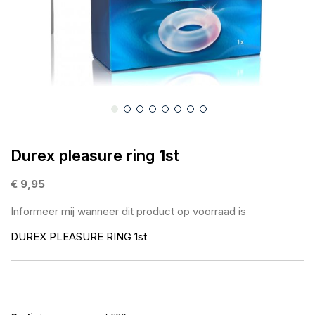
gallerij
Ga
naar
Durex pleasure ring 1st
het
begin
€ 9,95
van
Informeer mij wanneer dit product op voorraad is
de
afbeeldingen-
DUREX PLEASURE RING 1st
gallerij