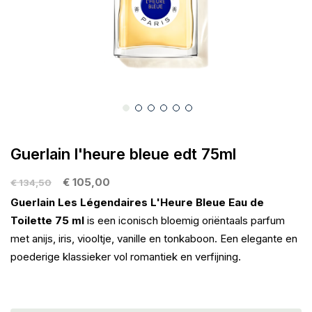
gallerij
Ga
naar
Guerlain l'heure bleue edt 75ml
het
begin
€ 105,00
€ 134,50
van
Guerlain Les Légendaires L'Heure Bleue Eau de
de
Toilette 75 ml
is een iconisch bloemig oriëntaals parfum
afbeeldingen-
met anijs, iris, viooltje, vanille en tonkaboon. Een elegante en
gallerij
poederige klassieker vol romantiek en verfijning.