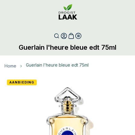
Guerlain l'heure bleue edt 75ml
guerlain l'heure bleue edt 75ml
Home
Ga
AANBIEDING
naar
het
einde
van
de
afbeeldingen-