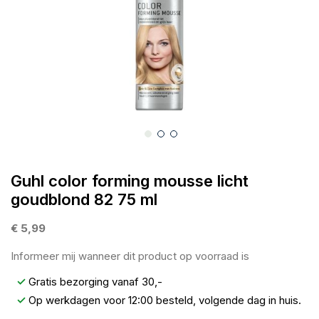
afbeeldingen-
gallerij
Ga
naar
Guhl color forming mousse licht
het
goudblond 82 75 ml
begin
van
€ 5,99
de
Informeer mij wanneer dit product op voorraad is
afbeeldingen-
gallerij
✓
Gratis bezorging vanaf 30,-
✓
Op werkdagen voor 12:00 besteld, volgende dag in huis.