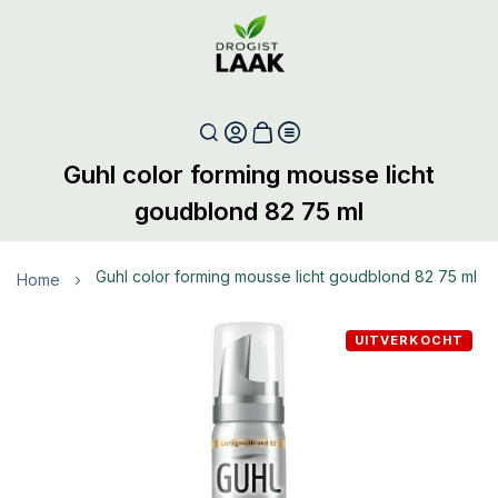
Guhl color forming mousse licht
goudblond 82 75 ml
guhl color forming mousse licht goudblond 82 75 ml
Home
Ga
UITVERKOCHT
naar
het
einde
van
de