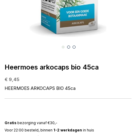
gallerij
Ga
naar
Heermoes arkocaps bio 45ca
het
begin
€ 9,45
van
HEERMOES ARKOCAPS BIO 45ca
de
afbeeldingen-
gallerij
Gratis
bezorging vanaf €30,-
Voor 22:00 besteld, binnen
1-2 werkdagen
in huis