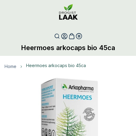
Heermoes arkocaps bio 45ca
heermoes arkocaps bio 45ca
Home
Ga
naar
het
einde
van
de
afbeeldingen-