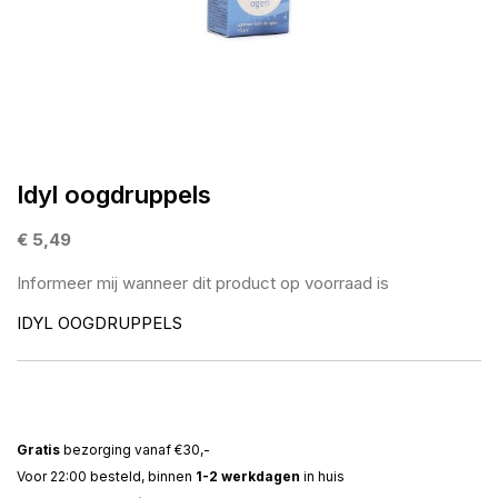
gallerij
Ga
naar
Idyl oogdruppels
het
begin
€ 5,49
van
Informeer mij wanneer dit product op voorraad is
de
afbeeldingen-
IDYL OOGDRUPPELS
gallerij
Gratis
bezorging vanaf €30,-
Voor 22:00 besteld, binnen
1-2 werkdagen
in huis