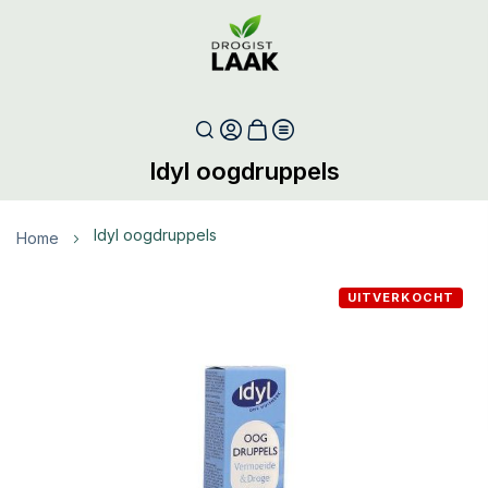
Idyl oogdruppels
idyl oogdruppels
Home
Ga
UITVERKOCHT
naar
het
einde
van
de
afbeeldingen-