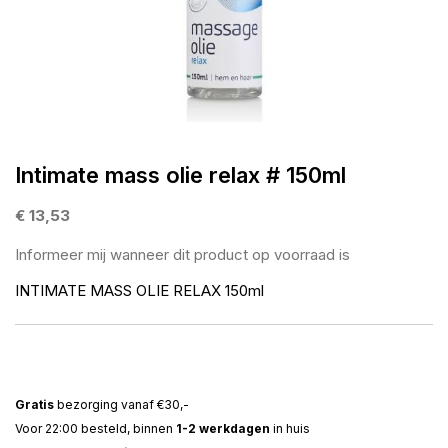
gallerij
Ga
naar
Intimate mass olie relax # 150ml
het
begin
€ 13,53
van
Informeer mij wanneer dit product op voorraad is
de
afbeeldingen-
INTIMATE MASS OLIE RELAX 150ml
gallerij
Gratis
bezorging vanaf €30,-
Voor 22:00 besteld, binnen
1-2 werkdagen
in huis