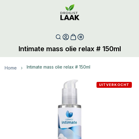
Intimate mass olie relax # 150ml
intimate mass olie relax # 150ml
Home
Ga
UITVERKOCHT
naar
het
einde
van
de
afbeeldingen-