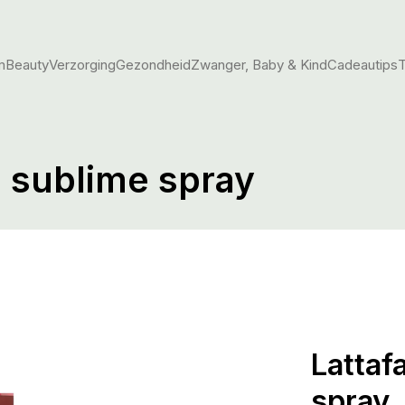
m
Beauty
Verzorging
Gezondheid
Zwanger, Baby & Kind
Cadeautips
T
d sublime spray
Lattaf
spray