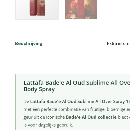
Ga
naar
het
Beschrijving
Extra infor
begin
van
de
afbeeldingen-
Lattafa Bade'e Al Oud Sublime All Ove
gallerij
Body Spray
De
Lattafa Bade'e Al Oud Sublime All Over Spray 1
met een perfecte combinatie van fruitige, bloemige
geur uit de iconische
Bade'e Al Oud collectie
biedt 
is voor dagelijks gebruik.