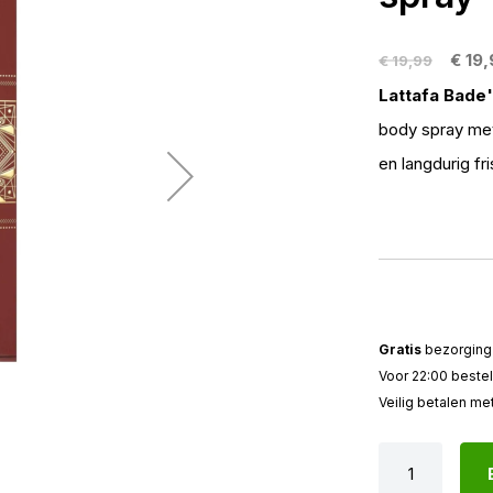
€ 19
€ 19,99
Lattafa Bade'
body spray met 
en langdurig fr
Gratis
bezorging 
Voor 22:00 beste
Veilig betalen me