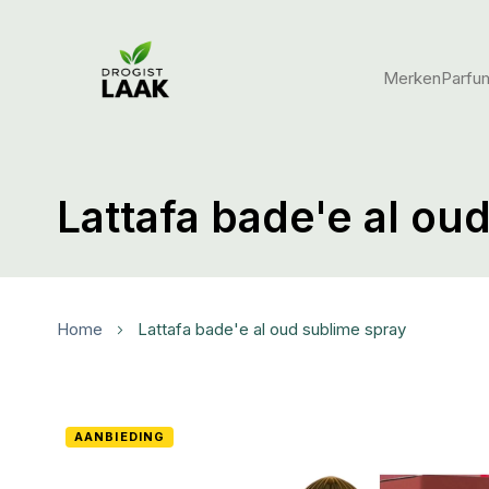
Merken
Parfu
Lattafa bade'e al ou
Home
lattafa bade'e al oud sublime spray
Ga
AANBIEDING
naar