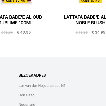
AANBIEDING
AANBIEDING
AFA BADE'E AL OUD
LATTAFA BADE'E A
SUBLIME 100ML
NOBLE BLUSH
€ 43,95
€ 34,95
€ 79,99
€ 49,95
BEZOEKADRES
Jan van der Heijdenstraat 141
Den Haag
Nederland