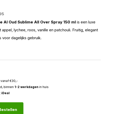
,95
e Al Oud Sublime All Over Spray 150 ml
is een luxe
appel, lychee, roos, vanille en patchouli. Fruitig, elegant
is voor dagelijks gebruik.
vanaf €30,-
ld, binnen
1-2 werkdagen
in huis
t
iDeal
Bestellen