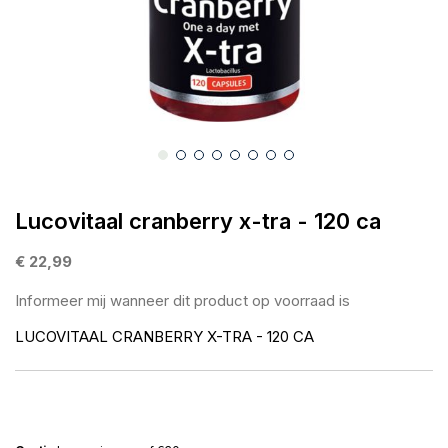
gallerij
Ga
naar
Lucovitaal cranberry x-tra - 120 ca
het
begin
€ 22,99
van
Informeer mij wanneer dit product op voorraad is
de
afbeeldingen-
LUCOVITAAL CRANBERRY X-TRA - 120 CA
gallerij