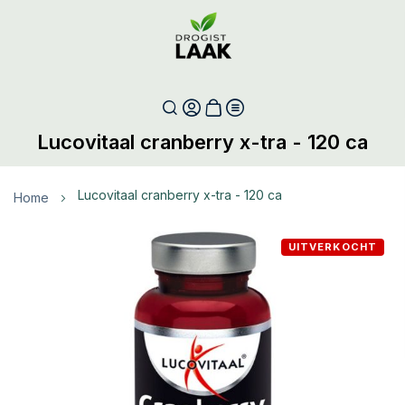
Lucovitaal cranberry x-tra - 120 ca
lucovitaal cranberry x-tra - 120 ca
Home
Ga
UITVERKOCHT
naar
het
einde
van
de
afbeeldingen-