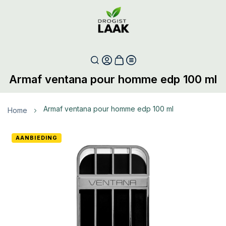
Armaf ventana pour homme edp 100 ml
armaf ventana pour homme edp 100 ml
Home
Ga
AANBIEDING
naar
het
einde
van
de
afbeeldingen-