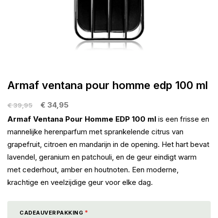
gallerij
Ga
naar
Armaf ventana pour homme edp 100 ml
het
begin
€ 34,95
€ 39,95
van
Armaf Ventana Pour Homme EDP 100 ml
is een frisse en
de
mannelijke herenparfum met sprankelende citrus van
afbeeldingen-
grapefruit, citroen en mandarijn in de opening. Het hart bevat
gallerij
lavendel, geranium en patchouli, en de geur eindigt warm
met cederhout, amber en houtnoten. Een moderne,
krachtige en veelzijdige geur voor elke dag.
CADEAUVERPAKKING